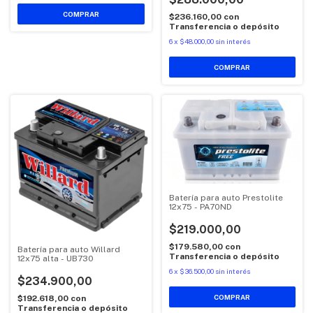
$236.160,00
con
Transferencia o depósito
6
x
$48.000,00
sin interés
Batería para auto Prestolite
12x75 - PA70ND
$219.000,00
$179.580,00
con
Batería para auto Willard
Transferencia o depósito
12x75 alta - UB730
6
x
$36.500,00
sin interés
$234.900,00
$192.618,00
con
Transferencia o depósito