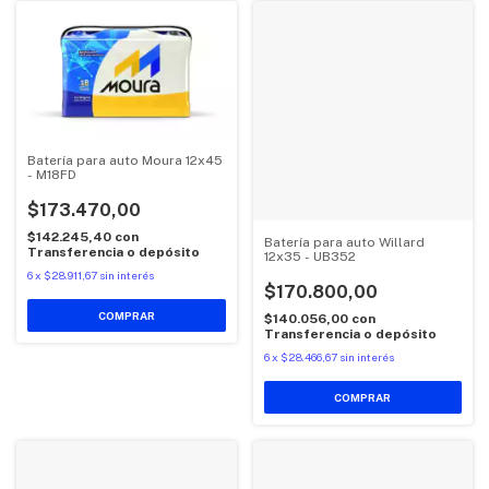
Batería para auto Moura 12x45
- M18FD
$173.470,00
$142.245,40
con
Batería para auto Willard
Transferencia o depósito
12x35 - UB352
6
x
$28.911,67
sin interés
$170.800,00
$140.056,00
con
Transferencia o depósito
6
x
$28.466,67
sin interés