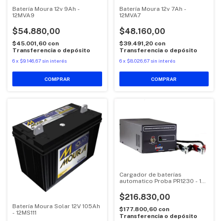
Batería Moura 12v 9Ah -
Batería Moura 12v 7Ah -
12MVA9
12MVA7
$54.880,00
$48.160,00
$45.001,60
con
$39.491,20
con
Transferencia o depósito
Transferencia o depósito
6
x
$9.146,67
sin interés
6
x
$8.026,67
sin interés
Cargador de baterías
automatico Proba PR1230 - 12V
30A
$216.830,00
Batería Moura Solar 12V 105Ah
$177.800,60
con
- 12MS111
Transferencia o depósito