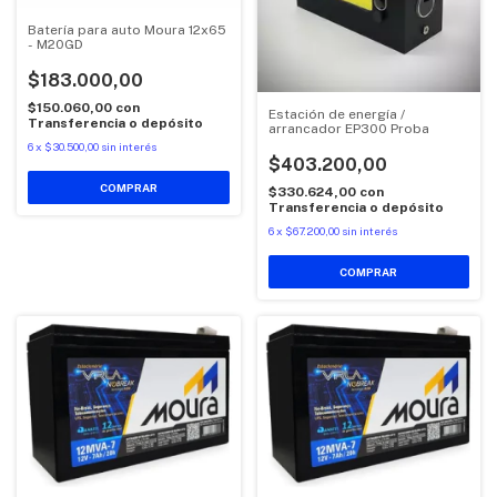
Batería para auto Moura 12x65
- M20GD
$183.000,00
$150.060,00
con
Estación de energía /
Transferencia o depósito
arrancador EP300 Proba
6
x
$30.500,00
sin interés
$403.200,00
$330.624,00
con
Transferencia o depósito
6
x
$67.200,00
sin interés