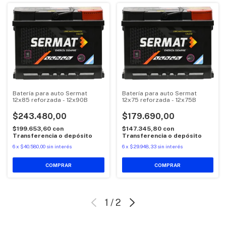
Batería para auto Sermat
Batería para auto Sermat
12x85 reforzada - 12x90B
12x75 reforzada - 12x75B
$243.480,00
$179.690,00
$199.653,60
con
$147.345,80
con
Transferencia o depósito
Transferencia o depósito
6
x
$40.580,00
sin interés
6
x
$29.948,33
sin interés
1
/
2