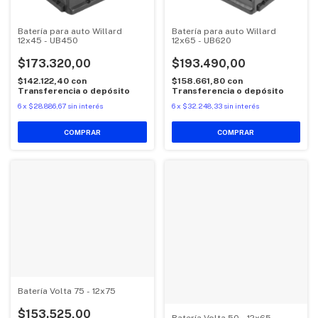
Batería para auto Willard
Batería para auto Willard
12x45 - UB450
12x65 - UB620
$173.320,00
$193.490,00
$142.122,40
con
$158.661,80
con
Transferencia o depósito
Transferencia o depósito
6
x
$28.886,67
sin interés
6
x
$32.248,33
sin interés
Batería Volta 75 - 12x75
$153.525,00
Batería Volta 50 - 12x65