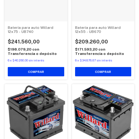
Batería para auto Willard
Batería para auto Willard
12x75 - UB740
12x55 - UB670
$241.560,00
$209.260,00
$198.079,20
con
$171.593,20
con
Transferencia o depósito
Transferencia o depósito
6
x
$40.260,00
sin interés
6
x
$34.876,67
sin interés