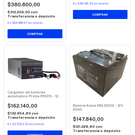
6
x
$36.138,33
sin interés
$380.800,00
$312.256,00
con
Transferencia o depósito
6
x
$63.466,67
sin interés
Cargador de baterías
automatico Proba PR1210 - 12V
10A
$162.140,00
Batería Kaise KBL12260 - 12V
26Ah
$132.954,80
con
Transferencia o depósito
$147.840,00
6
x
$27.023,33
sin interés
$121.228,80
con
Transferencia o depósito