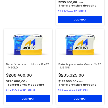
$295.200,00
con
Transferencia o depósito
6
x
$60.000,00
sin interés
Batería para auto Moura 12x85
Batería para auto Moura 12x75
- M30LD
- M24KD
$268.400,00
$235.325,00
$220.088,00
con
$192.966,50
con
Transferencia o depósito
Transferencia o depósito
6
x
$44.733,33
sin interés
6
x
$39.220,83
sin interés