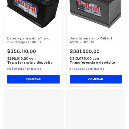
Batería para auto Willard
Batería para auto Willard
12x110 baja - UB1030
12x90 - UB930
$356.110,00
$381.800,00
$292.010,20
con
$313.076,00
con
Transferencia o depósito
Transferencia o depósito
6
x
$59.351,67
sin interés
6
x
$63.633,33
sin interés