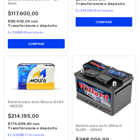
18Ah
Transferencia o depósito
6
x
$44.250,00
sin interés
$117.600,00
$96.432,00
con
Transferencia o depósito
6
x
$19.600,00
sin interés
Batería para auto Moura 12x65
- M22GD
$214.195,00
$175.639,90
con
Batería para auto Willard
Transferencia o depósito
12x85 - UB840
6
x
$35.699,17
sin interés
$288.000,00