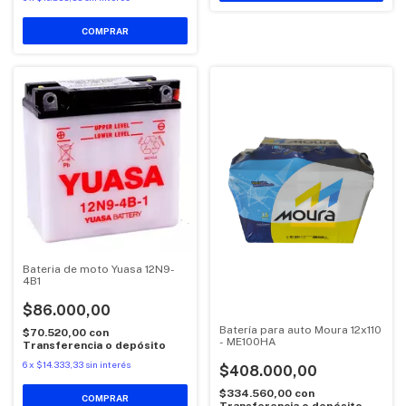
Bateria de moto Yuasa 12N9-
4B1
$86.000,00
Batería para auto Moura 12x110
$70.520,00
con
- ME100HA
Transferencia o depósito
6
x
$14.333,33
sin interés
$408.000,00
$334.560,00
con
Transferencia o depósito