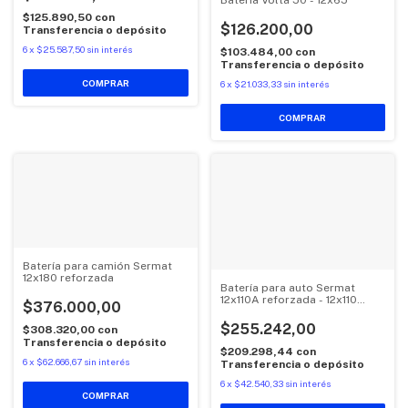
$125.890,50
con
$126.200,00
Transferencia o depósito
6
x
$25.587,50
sin interés
$103.484,00
con
Transferencia o depósito
6
x
$21.033,33
sin interés
Batería para camión Sermat
12x180 reforzada
Batería para auto Sermat
12x110A reforzada - 12x110
$376.000,00
ALTA
$255.242,00
$308.320,00
con
Transferencia o depósito
$209.298,44
con
6
x
$62.666,67
sin interés
Transferencia o depósito
6
x
$42.540,33
sin interés