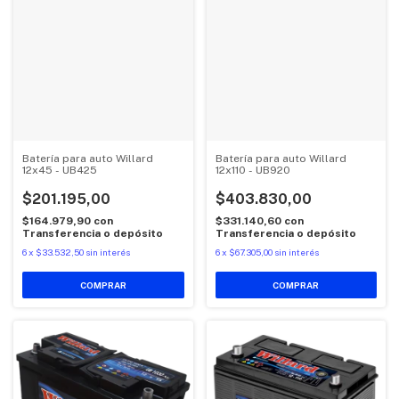
Batería para auto Willard
Batería para auto Willard
12x45 - UB425
12x110 - UB920
$201.195,00
$403.830,00
$164.979,90
con
$331.140,60
con
Transferencia o depósito
Transferencia o depósito
6
x
$33.532,50
sin interés
6
x
$67.305,00
sin interés