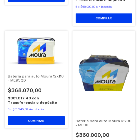
6
x
$68.000,00
sin interés
Batería para auto Moura 12x110
- ME95QD
$368.070,00
$301.817,40
con
Transferencia o depósito
6
x
$61.345,00
sin interés
Batería para auto Moura 12x90
- ME90
$360.000,00