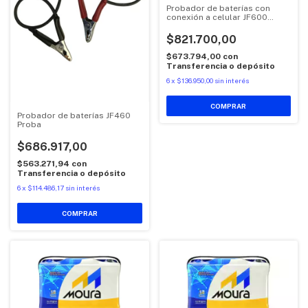
Probador de baterías con
conexión a celular JF600
Proba
$821.700,00
$673.794,00
con
Transferencia o depósito
6
x
$136.950,00
sin interés
Probador de baterías JF460
Proba
$686.917,00
$563.271,94
con
Transferencia o depósito
6
x
$114.486,17
sin interés