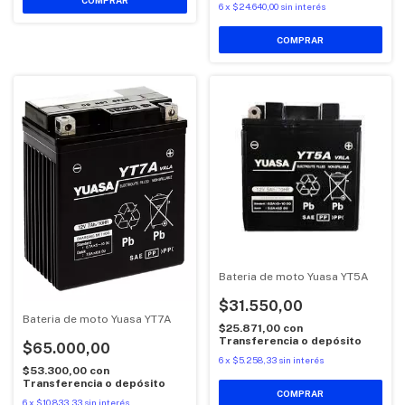
6
x
$24.640,00
sin interés
Bateria de moto Yuasa YT5A
$31.550,00
Bateria de moto Yuasa YT7A
$25.871,00
con
Transferencia o depósito
$65.000,00
6
x
$5.258,33
sin interés
$53.300,00
con
Transferencia o depósito
6
x
$10.833,33
sin interés