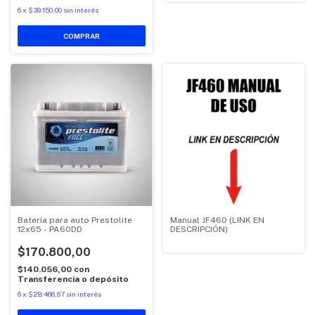
6
x
$39.150,00
sin interés
Batería para auto Prestolite
Manual JF460 (LINK EN
12x65 - PA60DD
DESCRIPCIÓN)
$170.800,00
$140.056,00
con
Transferencia o depósito
6
x
$28.466,67
sin interés