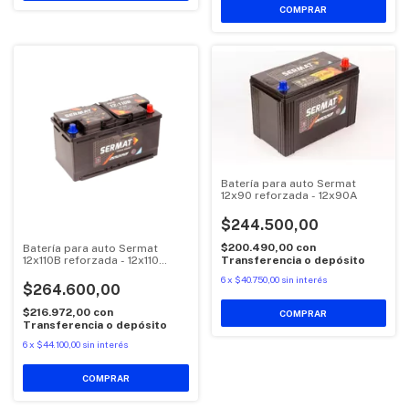
Batería para auto Sermat
12x90 reforzada - 12x90A
$244.500,00
$200.490,00
con
Batería para auto Sermat
12x110B reforzada - 12x110
Transferencia o depósito
BAJA
6
x
$40.750,00
sin interés
$264.600,00
$216.972,00
con
Transferencia o depósito
6
x
$44.100,00
sin interés