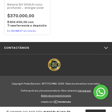
Batería 12V 100A/H ciclo
profundo – energía solar
$370.000,00
$303.400,00
con
Transferencia o depósito
6
x
$61.666,67
sin interés
CONTACTÁNOS
Copyright Proba Baterías - 30717123480 - 2026. Todos los derechos reservados.
Defensa de las y los consumidores. Para reclamos
ingresá acá.
Botón de arrepentimiento
Al navegar por este sitio
aceptás el uso de