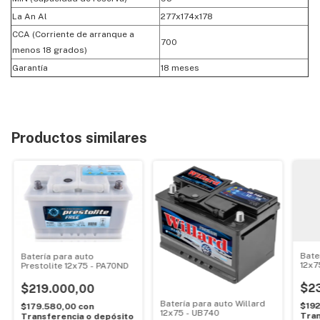
La An Al
277x174x178
CCA (Corriente de arranque a
700
menos 18 grados)
Garantía
18 meses
Productos similares
Bate
Batería para auto
12x7
Prestolite 12x75 - PA70ND
$2
$219.000,00
Batería para auto Willard
$19
$179.580,00
con
12x75 - UB740
Tran
Transferencia o depósito